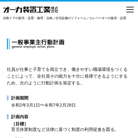
toggl
navig
自動ドアの販売・設置・修理・点検／住宅設備のリフォーム／エレベーターの販売・設置
社員が仕事と子育てを両立でき、働きやすい職場環境をつくる
ことによって、全社員その能力を十分に発揮できるようにする
ため、次のように行動計画を策定する。
計画期間
令和2年3月1日〜令和7年2月28日
計画内容
［目標］
育児休業制度など法律に基づく制度の利用促進を図る。