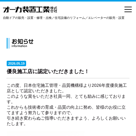
toggl
navig
自動ドアの販売・設置・修理・点検／住宅設備のリフォーム／エレベーターの販売・設置
2026.05.19
優良施工店に認定いただきました！
この度、日本住宅施工管理・品質機構様より2026年度優良施工
店として認定いただきました。
このような賞をいただき社員一同、とても励みに感じておりま
す。
これからも技術者の育成・品質の向上に努め、皆様のお役に立
てますよう努力して参りますので、
引き続き変わらぬご指導いただきますよう、よろしくお願いい
たします。