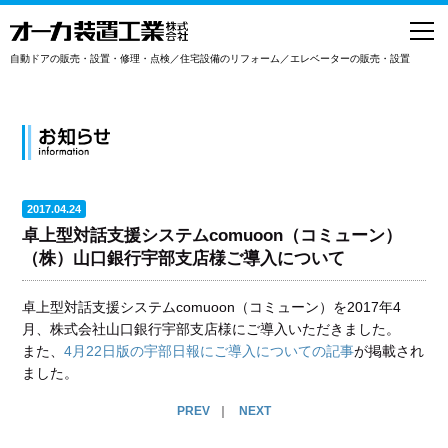
toggl
navig
自動ドアの販売・設置・修理・点検／住宅設備のリフォーム／エレベーターの販売・設置
2017.04.24
卓上型対話支援システムcomuoon（コミューン）
（株）山口銀行宇部支店様ご導入について
卓上型対話支援システムcomuoon（コミューン）を2017年4
月、株式会社山口銀行宇部支店様にご導入いただきました。
また、
4月22日版の宇部日報にご導入についての記事
が掲載され
ました。
PREV
｜
NEXT