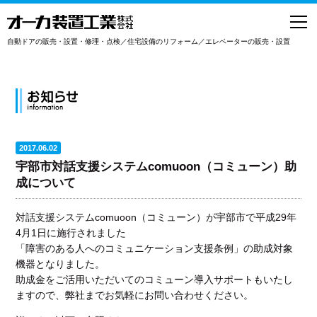
toggl
navig
自動ドアの販売・設置・修理・点検／住宅設備のリフォーム／エレベーターの販売・設置
2017.06.02
宇部市対話支援システムcomuoon（コミューン）助
成について
対話支援システムcomuoon（コミューン）が宇部市で平成29年
4月1日に施行されました
「障害のある人へのコミュニケーション支援条例」の助成対象
機器となりました。
助成金をご活用いただいてのコミューン導入サポートもいたし
ますので、弊社までお気軽にお問い合わせください。