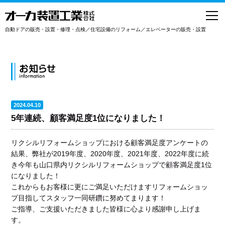
toggl
navig
自動ドアの販売・設置・修理・点検／住宅設備のリフォーム／エレベーターの販売・設置
2024.04.10
5年連続、顧客満足度1位になりました！
リクシルリフォームショップにおける顧客満足度アンケートの
結果、弊社が2019年度、2020年度、2021年度、2022年度に続
き今年も山口県内リクシルリフォームショップで顧客満足度1位
になりました！
これからもお客様に更にご満足いただけますリフォームショッ
プ目指してスタッフ一同研鑽に努めてまります！
ご指導、ご支援いただきました皆様に心より感謝申し上げま
す。