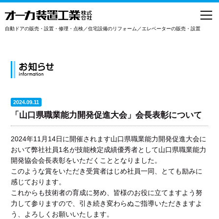
toggl
navig
自動ドアの販売・設置・修理・点検／住宅設備のリフォーム／エレベーターの販売・設置
2024.09.11
「山口県職業能力開発促進大会」会長表彰について
2024年11月14日に開催されます山口県職業能力開発促進大会に
おいて弊社社員1名が技能検定成績優秀者として山口県職業能力
開発協会会長表彰をいただくこととなりました。
このような賞をいただき受賞者はじめ社員一同、とても励みに
感じております。
これからも技術者の育成に努め、皆様のお役に立てますよう努
力して参りますので、引き続き変わらぬご指導いただきますよ
う、よろしくお願いいたします。